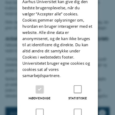
Aarhus Universitet kan give dig den
Som led i dette arbejde blev der af arbejdsgruppen efterspurgt et
bedste brugeroplevelse, når du
konkret produkt i form af et idékatalog indeholdende konkrete
beskrivelser, anbefalinger og ideer.
vælger ”Accepter alle” cookies.
Cookies gemmer oplysninger om,
Dette med en intention om at højne kvaliteten af den undervisning, der
hvordan en bruger interagerer med et
gives til de studerende på klinikforløbene på de forskellige afdelinger.
website. Alle dine data er
Anbefalinger og idéer til et vellykket klinikforløb
anonymiseret, og de kan ikke bruges
til at identificere dig direkte. Du kan
Idékataloget består af to dele: anbefalinger og idéer til
undervisningstilrettelæggelse.
altid ændre dit samtykke under
Cookies i webstedets footer.
Arbejdsgruppen har samlet en række anbefalinger for at sikre et godt
Universitetet bruger egne cookies og
klinikforløb. De nævnte forhold er grundlæggende forudsætninger og
cookies sat af vores
gælder alle afdelinger uanset diversiteten mellem afdelingerne.
samarbejdspartnere.
Institut for Klinisk Medicin har samlet en række konkrete eksempler
på undervisningstilrettelæggelser, der har vist sig succesfulde i
praksis. Idékataloget er tænkt som et dynamisk redskab, hvor der
løbende kan tilføjes nye beskrivelser af undervisnings-tilrettelæggelse.
NØDVENDIGE
STATISTISKE
Anbefalinger