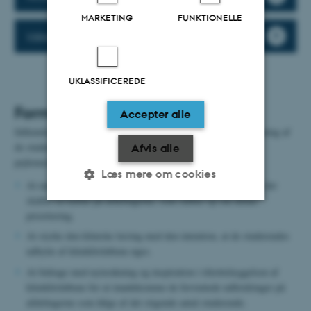
MARKETING
FUNKTIONELLE
Idéer til undervisningstilrettelæggelse
UKLASSIFICEREDE
Formål
Accepter alle
Idékatalog har til formål at bidrage til en endnu bedre undervisning af
de studerende mens de er i klinik ud fra følgende overordnede
Afvis alle
pejlemærker:
Læs mere om cookies
At undervisningen prioriteres højt af alle afdelinger samt at der
skabes en kultur på afdelingerne, som støtter op om denne
prioritering.
Nødvendige
Statistiske
Marketing
At styrke den kliniske læring med den intention, at de studerendes
udbytte af klinikforløbene øges.
Funktionelle
Uklassificerede
At bidrage med nytænkning og inspiration i tilrettelæggelsen af
klinikforløbene for at imødekomme de forventede udfordringer på
afdelingerne som følge af det stigende antal studerende.