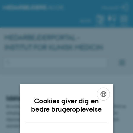
MEDARBEJDERE
.AU.DK
Min profil
AU.DK
SYSTEM
FIND
MENU
MEDARBEJDERPORTAL -
INSTITUT FOR KLINISK MEDICIN
Idékatalog
Cookies giver dig en
Koordinationsudvalget for Hospitaler og Universitet nedsatte i 2014 en
ENGLISH
bedre brugeroplevelse
arbejdsgruppe, hvis overordnede formål var, at vurdere behovet for
DANISH
tilpasninger i tilrettelæggelse af klinikundervisningen samt foreslå
metoder hertil.