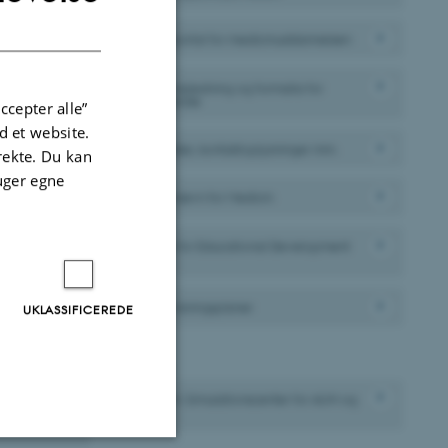
tidig få
DANISH
Studieportal for medicinuddannelsen
Studievejledning og formalia for
studerende
ccepter alle”
 et website.
HE Studier, kontaktoplysninger mm.
irekte. Du kan
uger egne
Studienævn for Medicin
Centre for Educational Development
(CED)
Undervisningsplaner
UKLASSIFICEREDE
Øvrigt
MidtSim: Simulationscenter for AUH og
AU