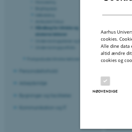
Honorering
Leder du forgæv
Brightspace
håndbogen opdat
Idékatalog
Ambulant fokus
Organis
Håndbog for kliniske og
Aarhus Univers
eksterne lektorer
cookies. Cooki
Undervisningsplaner og lokaler
Kliniku
Alle dine data 
Undervisningsportfolio
altid ændre di
Postgraduate kliniske lektorer
cookies og coo
Evalue
Personaleforhold
Arbejdsmiljø
Underv
NØDVENDIGE
Bygninger og faciliteter
Underv
Kommunikation og IT
Ansætt