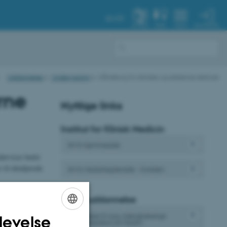
AU.DK
MIN PROFIL
SYSTEM
FIND
MENU
Uddannelse
Undervisning
Håndbog for kliniske og eksterne lektorer
rne
Nyttige links
Institut for Klinisk Medicin
IKM's hjemmeside
derviser bedst
til detaljerede
IKM's Medarbejderside - forsiden
æser det første
AU og uddannelse
et introduktion
Startpakke til nye videnskabelige
levelse
ENGLISH
medarbejdere på Health