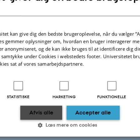
es i håndbogen efter information, så kontakt os, så vi kan få svaret dig og sam
eret til glæde for dine kolleger.
ation og kontekst for kliniske og eksterne lektorer
itet kan give dig den bedste brugeroplevelse, når du vælger ”A
es gemmer oplysninger om, hvordan en bruger interagerer med
ndervisning på hospitalsafdelingerne
er anonymiseret, og de kan ikke bruges til at identificere dig d
t samtykke under Cookies i webstedets footer. Universitetet br
kies sat af vores samarbejdspartnere.
ring
isningsplatforme/EDU-IT/Brightspace
STATISTISKE
MARKETING
FUNKTIONELLE
isningshonorering
Afvis alle
Accepter alle
Læs mere om cookies
elsesforhold