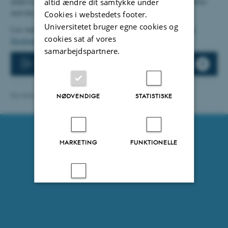
undervisningsportfolio og drøfte den med din leder, fx i forbindelse
altid ændre dit samtykke under
med din årlige MUS.
Cookies i webstedets footer.
Universitetet bruger egne cookies og
Læs mere om undervisningsportfolio på
Centre for Educational
cookies sat af vores
Development
's hjemmeside.
samarbejdspartnere.
Skabelon til undervisningsportfolio
Revideret 16.09.2025
-
Berit Guldmann Hornstrup
NØDVENDIGE
STATISTISKE
22390 / i30
MARKETING
FUNKTIONELLE
UKLASSIFICEREDE
Accepter alle