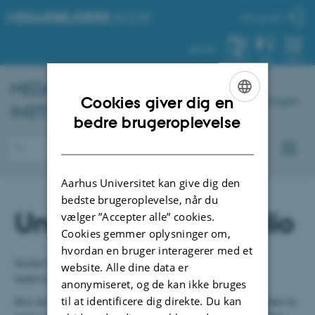
MEDARBEJDERE
.AU.DK
Min profil
AU.DK
SYSTEM
FIND
MENU
MEDARBEJDERPORTAL -
Cookies giver dig en
English
INSTITUT FOR KLINISK MEDICIN
ENGLISH
bedre brugeroplevelse
DANISH
Aarhus Universitet kan give dig den
bedste brugeroplevelse, når du
Undervisningsportfolio
vælger ”Accepter alle” cookies.
Cookies gemmer oplysninger om,
hvordan en bruger interagerer med et
Institut for Klinisk Medicin har udviklet sin egen
website. Alle dine data er
undervisningsportfolio tilpasset forholdene på instituttet.
anonymiseret, og de kan ikke bruges
til at identificere dig direkte. Du kan
Hvis der indgår undervisning i din ansættelse, skal du løbende føre en