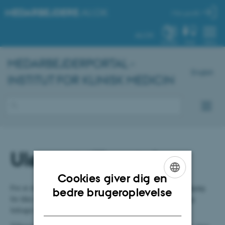
MEDARBEJDERE
.AU.DK
Min profil
AU.DK
SYSTEM
FIND
MENU
MEDARBEJDERPORTAL -
English
INSTITUT FOR KLINISK MEDICIN
Ulønnet tilknytning
Cookies giver dig en
For at sikre at instituttet overholder reglerne i forhold til dataadgang
ENGLISH
bedre brugeroplevelse
for ikke-lønnede tilknyttede personer skal en ulønnet tilknytning
DANISH
ledsages af en tilknytningsaftale.