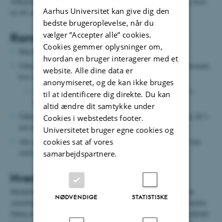
Tilknytningsaftalen dannes på baggrund af en online-ansøgning, hvor
Aarhus Universitet kan give dig den
en AU-ansat sponsor godkender tilknytningen.
bedste brugeroplevelse, når du
vælger ”Accepter alle” cookies.
Rammer for en tilknytningsaftale
Cookies gemmer oplysninger om,
Man kan være tilknyttet max. 1 år ad gangen.
hvordan en bruger interagerer med et
Tilknytningen giver adgang til en pure-profil og en universitetsmail,
website. Alle dine data er
hvis man ønsker det.
anonymiseret, og de kan ikke bruges
En ulønnet tilknytning giver ikke længere adgang til Det
til at identificere dig direkte. Du kan
Kongelige Biblioteks E-ressourcer
.
altid ændre dit samtykke under
Tilknytningen giver også mulighed for at arbejde med data på AU’s
Cookies i webstedets footer.
netværksdrev.
Universitetet bruger egne cookies og
cookies sat af vores
Alle adgange, også til mailen, lukker automatisk dagen efter den
sidste dag for tilknytningsaftale.
samarbejdspartnere.
Hvem kan være sponsor?
Medarbejdere, der har en lønnet ansættelse på instituttet, som du
NØDVENDIGE
STATISTISKE
samarbejder med, og som fungerer som din kontaktperson og mentor.
Spørg på din afdeling, hvem det kan/skal være hos jer – nogle enheder