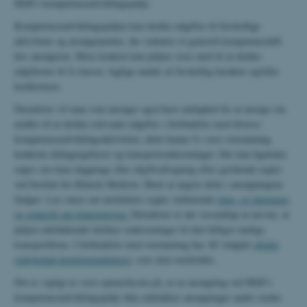
IKM's kompetenceudviklingspulje.
Kompetenceudviklingspuljen kan dække udgifter til forskellige
aktiviteter og arrangementer, der vedrører et generelt kompetenceløft
hos ansøgeren. Mere konkret kan puljen være med til at dække
udgifterne til fx kurser, faglige møder af forskellig karakter og/eller
konferencer.
Derudover vil man som ansøger også have mulighed for at ansøge om
midler til at dække relevante udgifter i forbindelse med diverse
kompetenceudviklingsaktiviteter, dette kunne fx være overnatning,
konkrete deltagergebyrer og transportomkostninger. Der kan ligeledes
søges om time-dagpenge eller afgiftsafregning efter gældende regler
ved Institut for Klinisk Medicin. Husk at angive dette i ansøgningens
budget. Læs mere om instituttets regler vedrørende
time- og dagpenge
og generelt om tjenesterejser.
Derudover er det væsentligt at nævne, at
puljen udelukkende dækker omkostninger til den billigst mulige
transportform. I forbindelse med overnatning har AU indgået
aftaler
vedrørende hotelovernatninger
, som skal overholdes.
Det er vigtigt at være opmærksom på, at en ansøgning ved IKM’s
kompetenceudviklingspulje ikke udelukker ansøgninger andre steder.