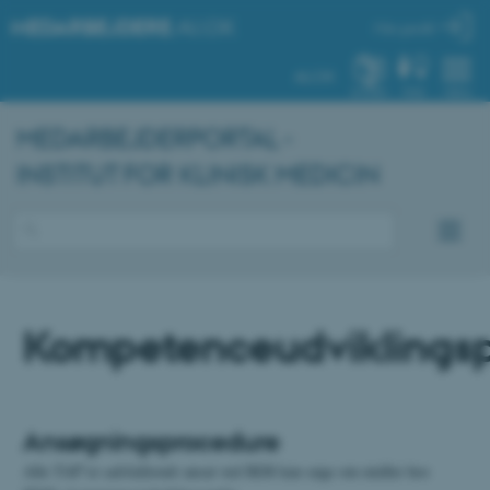
MEDARBEJDERE
.AU.DK
Min profil
AU.DK
SYSTEM
FIND
MENU
MEDARBEJDERPORTAL -
INSTITUT FOR KLINISK MEDICIN
Kompetenceudviklingsp
Ansøgningsprocedure
Alle TAP’er
udelukkende
ansat ved IKM kan søge om midler hos