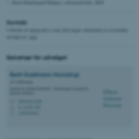
Maria Bøndergaard Røjkjær, sekretariatsleder, IKM
Funktionelle
Uklassificerede
Kontakt
Nødvendige cookies hjælper med at
I tilfælde af spørgsmål er man altid meget velkommen til at kontakte
gøre hjemmesiden brugbar ved at
udvalget pr.
mail
.
aktivere nogle grundlæggende
funktioner som navigation mm.
Sekretær for udvalget
Hjemmesiden kan ikke fungerer uden
disse cookies.
Berit Guldmann
Hornstrup
AC-fuldmægtig
Institut for Klinisk Medicin - Sekretariatet, Institut for
Navn
Udbyder / Domæne
Klinisk Medicin
bgh@clin.au.dk
M
be_typo_user
TYPO3 Association
.au.dk
A, A1001-108
H
+4520940621
P
fe_typo_user
Typo3 Association
.au.dk