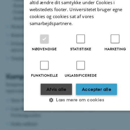
altid ændre dit samtykke under Cookies i
- Kommunikation
webstedets footer. Universitetet bruger egne
- Forhandlingsteknik
cookies og cookies sat af vores
- Konflikthåndtering
samarbejdspartnere.
Workshops, kongresser og konferencer i Danmark og udlandet
Kontorets koordinator, indretning af arbejdsdagen mm.
Erfaringsudvekslingsture til f.eks. udenlandske
NØDVENDIGE
STATISTISKE
MARKETING
universiteter/samarbejdspartnere (staff-exchange)
Temadage for medarbejdergrupper​​​​​​
Kompetenceudvalget
FUNKTIONELLE
UKLASSIFICEREDE
Kompetenceudvalget består af fire medlemmer, som bredt
Afvis alle
Accepter alle
repræsenterer TAP’erne på IKM.
Læs mere om cookies
Dorte Wilhardt Qualmann, laborant, B-forskning
Lone Hanberg Sørensen, centeradministrator, MR
Forskningscentret
Nødvendige
Statistiske
Marketing
Endnu uafklaret