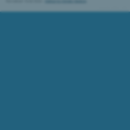
Revideret 10.06.2026
-
Institut for Klinisk Medicin
21912 / i30
ASP.NET_SessionId
Microsoft Corporation
.au.dk
JSESSIONID
Oracle Corporation
.au.dk