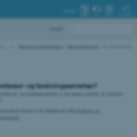
AU.DK
MIN PROFIL
SYSTEM
FIND
MENU
English
U
…
Institut for Klinisk Medicin
Personaleforhold
Ny medarbejder
rofessor- og forskningssekretær?
professor- og forskningssekretær er der mange systemer, du skal blive
d.
finde hjælp til præcis din funktion på siden
Professor- og
ngssekretær
.