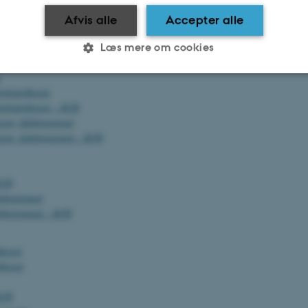
stmateriale
Afvis alle
Accepter alle
relevant information for dig som ny medarbejder - inddelt efter stillingskatego
Læs mere om cookies
r
tolsprofessor
Statistiske
Marketing
Funktionelle
tolsprofessor - AUH
ssor, tidsbegrænset
ssor, tidsbegrænset - AUH
es hjælper med at gøre hjemmesiden brugbar ved at aktiv
nktioner som navigation mm. Hjemmesiden kan ikke funge
AUH
dsbegrænset
idsbegrænset - AUH
fessor
Udbyder / Domæne
Udløb
Beskrivelse
fessor
30
Denne cookie sættes af
TYPO3 Association
minutter
TYPO3, og bruges til at 
.au.dk
session, når en backend-
AUH
TYPO3 eller Frontend.