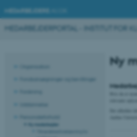
MEDARBEJDERE
.AU.DK
MEDARBEJDERPORTAL - INSTITUT FOR KL
Ny m
Organisation
Fondsansøgninger og bevillinger
Medarbej
Forskning
Hvis du er nyan
relevante oply
Uddannelse
Der afholdes lø
Personaleforhold
Aarhus Universi
Ny medarbejder
Tiltrædelsesforelæsning for