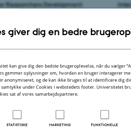
or Researchers Development
Inte
Internat
mme
du er v
or universitetets unge forskere - adjunkter, postdocs såvel som
 et tenure track-forløb, og består af fire karrierespor samt
Du kan 
s giver dig en bedre brugerop
uskataloger, hvor unge forskere kan vælge netop dét spor, som
bolig, 
eres fremtidige karrierevej bedst.
opmærks
er at Aarhus University
er programmets platform, og her kan
Hos
Ny
 og fremtidige unge forskere udforske programmet samt finde
ation om bl.a. ledige stillinger, fundingmuligheder,
itet kan give dig den bedste brugeroplevelse, når du vælger ”A
kår og virksomhedssamarbejder.
es gemmer oplysninger om, hvordan en bruger interagerer med
er anonymiseret, og de kan ikke bruges til at identificere dig d
t samtykke under Cookies i webstedets footer. Universitetet br
om på
, at der er helt særlige regler vedr.
ph.d.-studerende
.
Tilt
kies sat af vores samarbejdspartnere.
Som ny-
tiltræd
STATISTISKE
MARKETING
FUNKTIONELLE