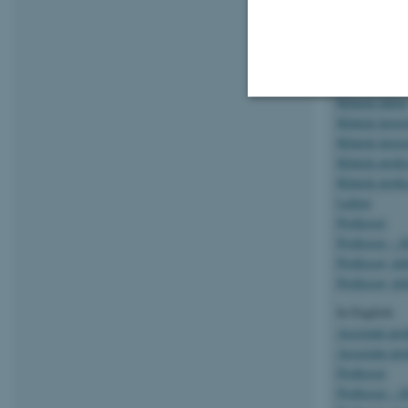
Velkom
Her finder du 
Adjunkt
Klinisk lekto
Klinisk læres
Nødvendige
Klinisk læres
Klinisk profe
Klinisk profe
Lektor
Nødvendige cooki
Professor
grundlæggende fu
Professor - 
cookies.
Professor, ti
Professor, t
In English:
Assistant pro
Navn
Associate pro
be_typo_user
Professor
Professor - 