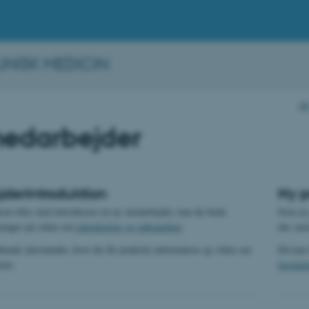
INISK MEDICIN
A
edarbejder
derintroduktion
Ny p
sat eller skal introducere en ny medarbejder, kan du finde
Som ny 
sninger på siden om
rekruttering og onboarding
.
dus me
bende intromøder, hvor du får praktisk information og viden om
Du kan 
tet.
forskni