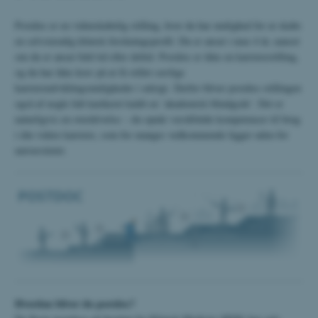
Postdoc er en videnskabelig stilling, hvor du har mulighed for at skabe
en selvstændig klinisk forskningsprofil. Du er ansat i max 4 år, uanset
om du er ansat fuld tid eller deltid. Postdoc er ikke en karrierestilling,
og du har ikke krav på at få stillet særlige
karriereudviklingsmuligheder i udsigt. Derfor bliver postdoc-stillingen
også af nogle lidt karikeret kaldt en ’akademisk blindgyde’. Det er
naturligvis en overdrivelse – du opnår værdifulde kompetencer til brug
i din videre karriere, som for manges vedkommende ligger uden for
universitetet.
Hvordan bliver du postdoc?