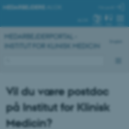
MEDARBEJDERE
.AU.DK
Min profil
AU.DK
SYSTEM
FIND
MENU
MEDARBEJDERPORTAL -
English
INSTITUT FOR KLINISK MEDICIN
Vil du være postdoc
på Institut for Klinisk
Medicin?