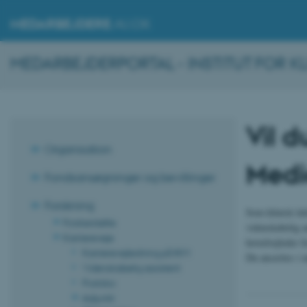
MEDARBEJDERE
.AU.DK
MEDARBEJDERPORTAL - INSTITUT FOR KL
Vil d
Organisation
Medi
Fondsansøgninger og bevillinger
Forskning
Som klinisk lek
Forskerstøtte
videnskabelig a
Karriereveje
hovedvejleder f
Karrierevejledning på IKM
Du ansættes i 
Videnskabelig assistent
Postdoc
Adjunkt