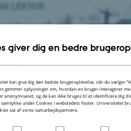
s giver dig en bedre brugerop
 du klinisk lektor?
lektorer på IKM har selv skabt deres stilling betalt af eksterne, såkaldt ørem
i tæt samarbejde med en ansættende leder, typisk en lærestolsprofessor.
itet kan give dig den bedste brugeroplevelse, når du vælger ”A
via midler betalt af instituttet. Disse ansættelser er bundet op på undervisnin
es gemmer oplysninger om, hvordan en bruger interagerer med
lsen i medicin. Tal med din lærestolsprofessor om dine muligheder for at blive
er anonymiseret, og de kan ikke bruges til at identificere dig d
inger på Institut for Klinisk Medicins medarbejderportal.
t samtykke under Cookies i webstedets footer. Universitetet br
kies sat af vores samarbejdspartnere.
ere - er forudsætningerne på plads?
et min ansættende leder på IKM, oftest lærestolsprofessor, som jeg kan referere
lig sparring, hjælp til at søge fonde, MUS-samtaler etc.)