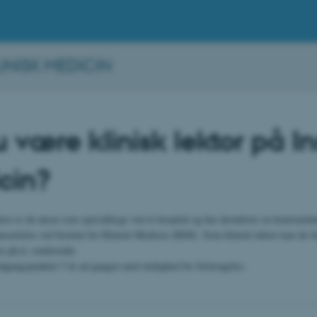
INISK MEDICIN
u være klinisk lektor på Ins
cin?
tor er du ansat som speciallæge ved et hospital og har derudover en honorarlø
nsættelse ved Institut for Klinisk Medicin (IKM). Som klinisk lektor kan du 
or ph.d.-studerende.
udgangspunktet 5 år ad gangen med mulighed for forlængelse.