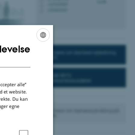
+4578459009
P
+4520652487
P
levelse
ENGLISH
Læs mere om karrierevejledning
på IKM
DANISH
ærkede midler.
Kontakt IKM's
karriereambassadører
ccepter alle”
gsopgaver på
 et website.
 klinisk lektor.
irekte. Du kan
uger egne
Læs mere om karriereudvikling på
Health
 til i det