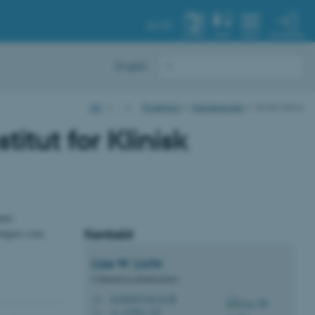
AU.DK
MIN PROFIL
SYSTEM
FIND
MENU
English
AU
…
Forskning
Karriereveje
Klinisk lektor
titut for Klinisk
nnet
Kontakt
fungere som
Lise W.
Licht
Uddannelsesadministrator
liselicht@clin.au.dk
M
A, A1001-110
H