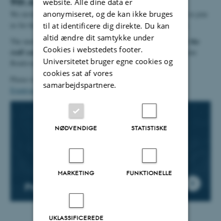
9th Annual Research Meeting 2026
website. Alle dine data er
anonymiseret, og de kan ikke bruges
We invite all of Department of Clinical Medicine's researchers to join
us for the 9th Annual Research Meeting on 12 November 2026.
til at identificere dig direkte. Du kan
altid ændre dit samtykke under
Auditorium A (G206-145)
the
The meeting will take place at
and
Cookies i webstedets footer.
staff canteen
Aarhus University Hospital
at
, Palle Juul-Jensens
Universitetet bruger egne cookies og
Boulevard 99, Entrance G6.
cookies sat af vores
Please register via this link:
Annual Research Meeting 2026 -
samarbejdspartnere.
Eventværk
NØDVENDIGE
STATISTISKE
MARKETING
FUNKTIONELLE
Programme
UKLASSIFICEREDE