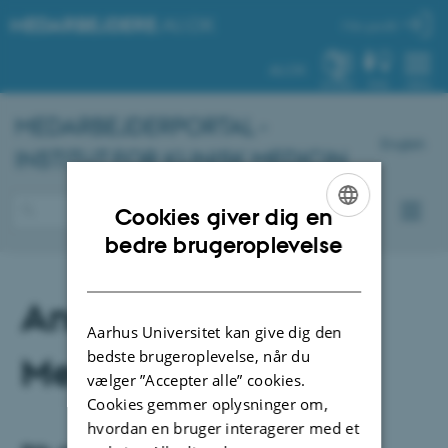
MEDARBEJDERE
.AU.DK
Min profil
AU.DK
SYSTEM
FIND
MENU
MEDARBEJDERPORTAL -
English
INSTITUT FOR KLINISK MEDICIN
Cookies giver dig en
ENGLISH
bedre brugeroplevelse
DANISH
Annual Research
Aarhus Universitet kan give dig den
bedste brugeroplevelse, når du
Meeting
vælger ”Accepter alle” cookies.
Cookies gemmer oplysninger om,
hvordan en bruger interagerer med et