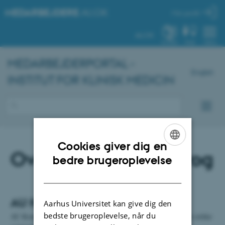
MEDARBEJDERE
.AU.DK
Min profil
AU.DK
SYSTEM
FIND
MENU
MEDARBEJDERPORTAL -
English
INSTITUT FOR KLINISK MEDICIN
Cookies giver dig en
Oversættelse og sprog
ENGLISH
bedre brugeroplevelse
DANISH
AU Kommunikation
Aarhus Universitet kan give dig den
bedste brugeroplevelse, når du
AU Kommunikation tilbyder på siden
Oversættelse og sprog
en række