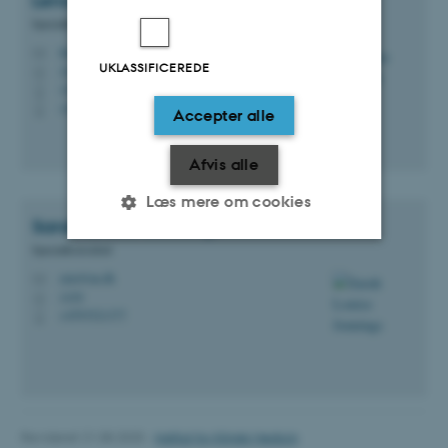
Lenore
Messick
Specialkonsulent
lmm@au.dk
M
UKLASSIFICEREDE
1430
H
+4521702812
P
+4521702812
P
Accepter alle
Afvis alle
Læs mere om cookies
Sarah Louise
Jennings
Specialkonsulent
sjen@au.dk
Nødvendige
Statistiske
Marketing
M
1430
H
Funktionelle
Uklassificerede
+4593521377
P
Nødvendige cookies hjælper
med at gøre hjemmesiden
Revideret 21.08.2025
-
Institut for Klinisk Medicin