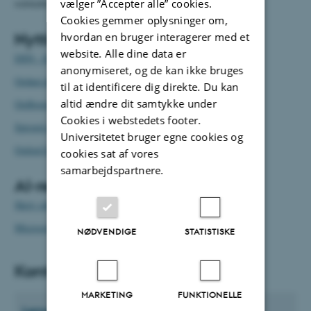
redskaber og information om sprog og oversættelse på AU.
vælger ”Accepter alle” cookies.
Cookies gemmer oplysninger om,
Nyttige opslagsværker
hvordan en bruger interagerer med et
website. Alle dine data er
DSN - Dansk Sprognævn
anonymiseret, og de kan ikke bruges
Ordnet.dk
til at identificere dig direkte. Du kan
altid ændre dit samtykke under
Ordbogen.com
Cookies i webstedets footer.
Sproget.dk
Universitetet bruger egne cookies og
Oxford English Dictionary
cookies sat af vores
samarbejdspartnere.
AI-redskaber
Skriv sikkert
Microsoft Copilot
NØDVENDIGE
STATISTISKE
Kontakt sprogservice
MARKETING
FUNKTIONELLE