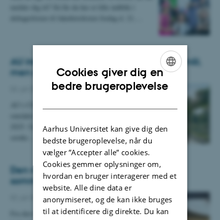
melder dig til? Så får du her et lille indblik i
deltagerlisten til fakultetsfesten fredag d. 21.…
AU indfrier klimamål: "Vi har nået vores mål,
Cookies giver dig en
men der er masser af arbejde forude”
ENGLISH
bedre brugeroplevelse
02. juli 2026
-
Health
DANISH
AU's CO2-udledning inden for målfastsatte
områder er faldet med 43 procent fra 2018 til
2025. Universitetet når derfor sit mål om at
Aarhus Universitet kan give dig den
sænke…
bedste brugeroplevelse, når du
vælger ”Accepter alle” cookies.
Cookies gemmer oplysninger om,
Den nordlige passage er spærret af i
hvordan en bruger interagerer med et
sommerferien
website. Alle dine data er
02. juli 2026
-
Health
anonymiseret, og de kan ikke bruges
til at identificere dig direkte. Du kan
Fra den 6/7-16/8 er den nordlige passage, der