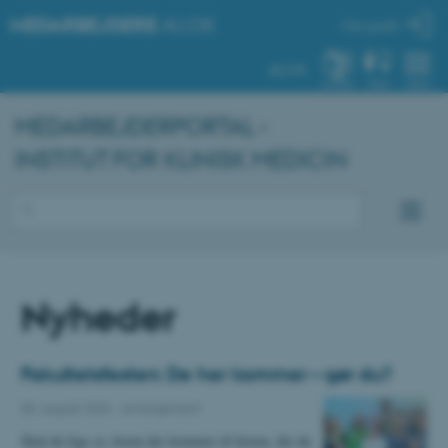
MEDARBEJDERE
.AU.DK
Min profil
AU.DK
SYSTEM
FIND
MENU
MEDARBEJDERPORTAL -
INSTITUT FOR KLINISK MEDICIN
Nyheder
Fakultetsfesten: De her kommer – gør du?
05. august 2026
-
Arrangement
Skal du lige se, hvem der kommer til festen, før du