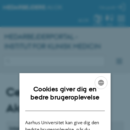
MEDARBEJDERE
.AU.DK
Min profil
AU.DK
SYSTEM
FIND
MENU
MEDARBEJDERPORTAL -
INSTITUT FOR KLINISK MEDICIN
Center for
Cookies giver dig en
ENGLISH
bedre brugeroplevelse
Akutforskning
DANISH
Aarhus Universitet kan give dig den
Internet
bedste brugeroplevelse, når du