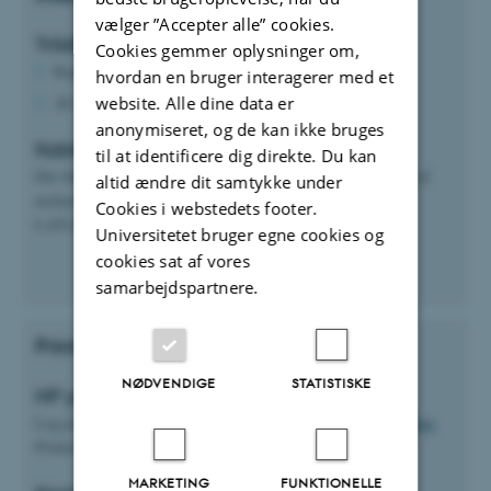
vælger ”Accepter alle” cookies.
Trådløst internet:
Cookies gemmer oplysninger om,
Region Midt: one.rm (RM login)
hvordan en bruger interagerer med et
website. Alle dine data er
AU: eduroam (AU login - vejledning).
anonymiseret, og de kan ikke bruges
Kablet internet:
til at identificere dig direkte. Du kan
Der findes både RM- og AU-net ved de små bokse for enden af
altid ændre dit samtykke under
nicherne.
Cookies i webstedets footer.
LAN-kabler findes i Niche 3.
Universitetet bruger egne cookies og
cookies sat af vores
samarbejdspartnere.
Print
NØDVENDIGE
STATISTISKE
HP printer (AU)
Log på enten trådløst eller kablet AU-internet og
følg vejledning
Printerens navn er AUH-J103-254-C-1
MARKETING
FUNKTIONELLE