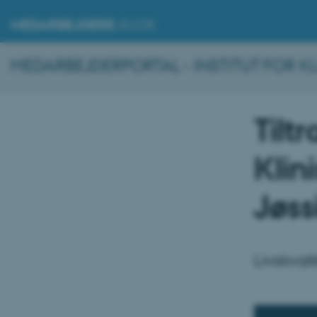
MEDARBEJDERE
.AU.DK
MEDARBEJDERPORTAL - INSTITUT FOR KL
Tilt
Klin
Jøs
Livskvali