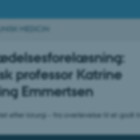
INISK MEDICIN
rædelsesforelæsning:
isk professor Katrine
sing Emmertsen
tet efter kirurgi – fra overlevelse til et godt l