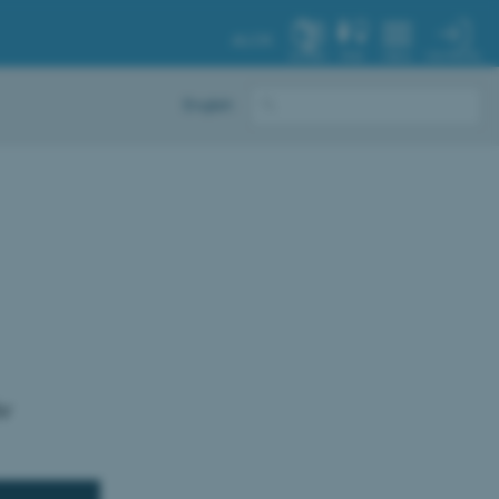
AU.DK
MIN PROFIL
SYSTEM
FIND
MENU
English
iv