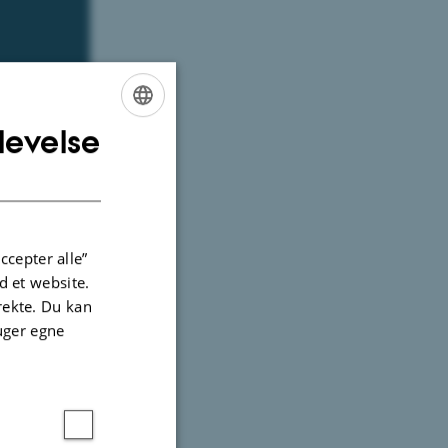
levelse
ENGLISH
DANISH
ccepter alle”
 et website.
irekte. Du kan
uger egne