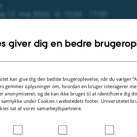
ysninger om arrangementet
T
ag 12. maj 2026,
kl. 15:00 - 17:00
l kalender
s giver dig en bedre brugerop
hospitalet Randers, Auditoriet, indgang B, Skovlyvej 9,
anders NØ
ØR
itet kan give dig den bedste brugeroplevelse, når du vælger ”A
es gemmer oplysninger om, hvordan en bruger interagerer med
er anonymiseret, og de kan ikke bruges til at identificere dig d
meld
Senest torsdag
30.
april 2026,
kl. 23:59
t samtykke under Cookies i webstedets footer. Universitetet br
kies sat af vores samarbejdspartnere.
n