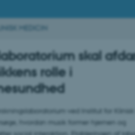
INISK MEDICIN
laboratorium skal afd
kkens rolle i
rnesundhed
orskningslaboratorium ved Institut for Klinis
rsøge, hvordan musik former hjernen og
tter social interaktion. Etableringen af labo