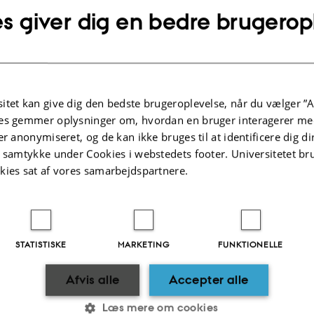
s giver dig en bedre brugerop
 Keller forsker i, hvordan musik påvirker hjernen og fremmer social interaktion.
Leuchter, Wissenschaftskolleg
itet kan give dig den bedste brugeroplevelse, når du vælger ”A
af
Simon Byrial Fischel
es gemmer oplysninger om, hvordan en bruger interagerer med
ter Keller fra Center for Music in the Brain ved Institut for Kl
er anonymiseret, og de kan ikke bruges til at identificere dig d
 netop modtaget et Carlsberg Infrastructure Grant på 2.
t samtykke under Cookies i webstedets footer. Universitetet br
kies sat af vores samarbejdspartnere.
rgfondet.
 bevilling vil professoren give os en bedre forståelse af 
, hvorigennem musik fremmer social, følelsesmæssig og f
STATISTISKE
MARKETING
FUNKTIONELLE
Afvis alle
Accepter alle
have en kraftfuld indvirkning på menneskers trivsel, hjæ
Læs mere om cookies