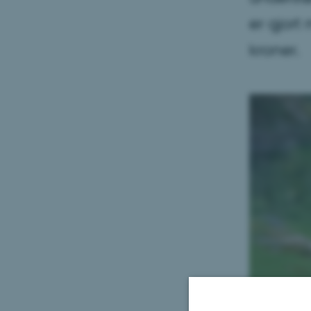
er gjort
kroner.