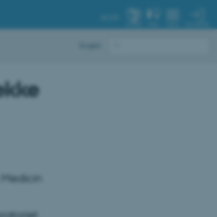
AU.DK
MIN PROFIL
SYSTEM
FIND
MENU
English
ække
k Medicin
ratoriet