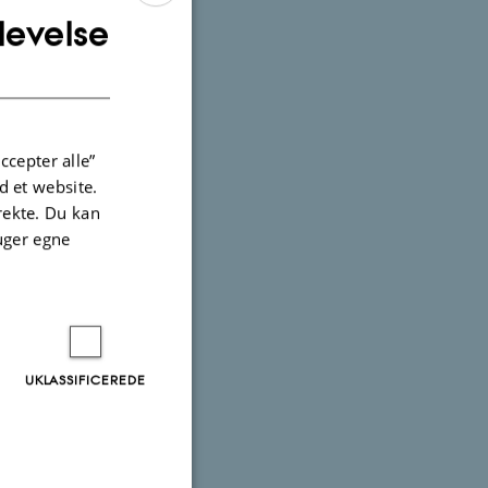
levelse
ENGLISH
DANISH
ccepter alle”
 et website.
inisk
irekte. Du kan
495.140 DKK
uger egne
de
ysisk
UKLASSIFICEREDE
lpe dem