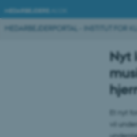
MEDARBEJDERE
.AU.DK
MEDARBEJDERPORTAL - INSTITUT FOR KL
Nyt 
musi
hje
Et nyt f
vil unde
understø