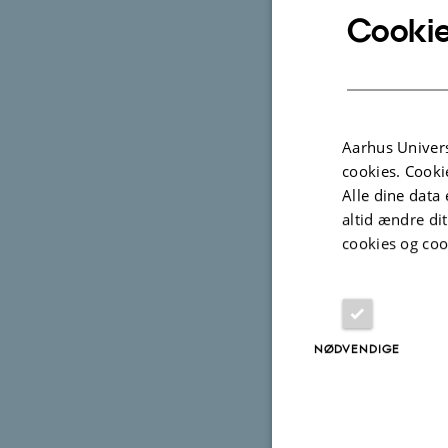
Cookie
Professor Peter
Foto: Angelika 
Aarhus Univers
19. marts 2025
cookies. Cooki
Professor Pe
Alle dine data 
Medicin har
altid ændre di
cookies og coo
fra Carlsbe
Med den nye
mekanismer
NØDVENDIGE
trivsel.
"Musik kan 